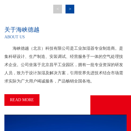
预防医学研究院、北京结核病研究所、廊坊市公安局机要室、辽宁营口市中级
团
<
>
人民法院、中国驻牙买加大使馆、中国驻援几比大使馆、北京红十字会、总参
司
谋部自动化站、华东建筑设计院。
省
石
关于海峡德越
广
ABOUT US
武
楼
海峡德越（北京）科技有限公司是工业加湿器专业制造商。是
行
集科研设计、生产制造、安装调试、经营服务于一体的空气处理技
项
术企业。公司坐落于北京昌平工业园区，拥有一批专业资深的研发
人员，致力于设计加湿及解决方案，引用世界先进技术结合市场需
求实际为广大用户竭诚服务，产品畅销全国各地。
READ MORE