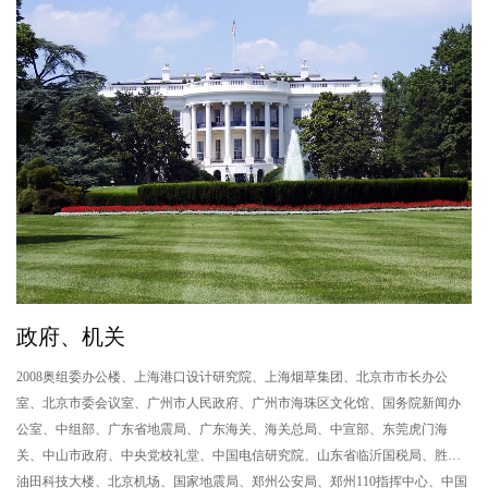
政府、机关
2008奥组委办公楼、上海港口设计研究院、上海烟草集团、北京市市长办公
中
室、北京市委会议室、广州市人民政府、广州市海珠区文化馆、国务院新闻办
京
公室、中组部、广东省地震局、广东海关、海关总局、中宣部、东莞虎门海
北
关、中山市政府、中央党校礼堂、中国电信研究院、山东省临沂国税局、胜利
市
油田科技大楼、北京机场、国家地震局、郑州公安局、郑州110指挥中心、中国
国